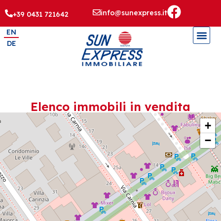
info@sunexpress.it
+39 0431 721642
EN
DE
Elenco immobili in vendita
+
−