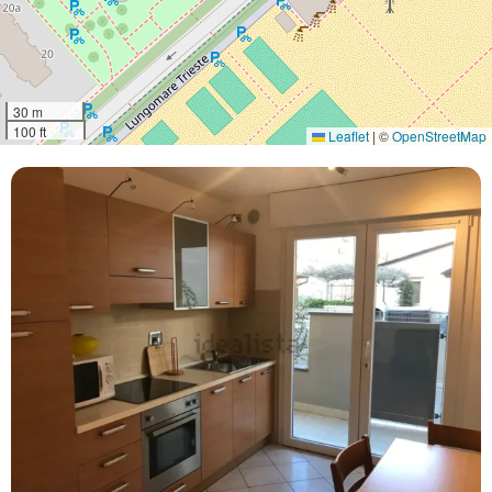
30 m
100 ft
Leaflet
|
©
OpenStreetMap