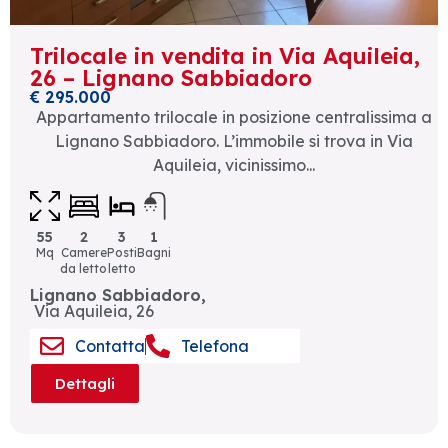
Trilocale in vendita in Via Aquileia,
26 – Lignano Sabbiadoro
€ 295.000
Appartamento trilocale in posizione centralissima a
Lignano Sabbiadoro. L’immobile si trova in Via
Aquileia, vicinissimo...
55
2
3
1
Mq
Camere
Posti
Bagni
da letto
letto
Lignano Sabbiadoro,
Via Aquileia, 26
Contatta
Telefona
Dettagli