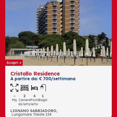
Scopri +
Sc
Cristallo Residence
A partire da: € 700/settimana
-
2
6
1
Mq
Camere
Posti
Bagni
da letto
letto
LIGNANO SABBIADORO,
Lungomare Trieste 154