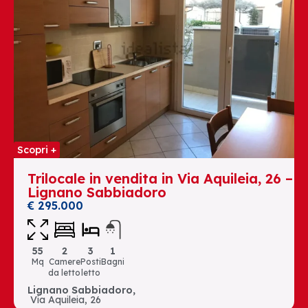
Scopri +
Trilocale in vendita in Via Aquileia, 26 –
Lignano Sabbiadoro
€ 295.000
55
2
3
1
Mq
Camere
Posti
Bagni
da letto
letto
Lignano Sabbiadoro,
Via Aquileia, 26