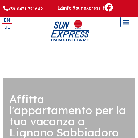
info@sunexpress.it
+39 0431 721642
EN
DE
Affitta
l'appartamento per la
tua vacanza a
Lignano Sabbiadoro