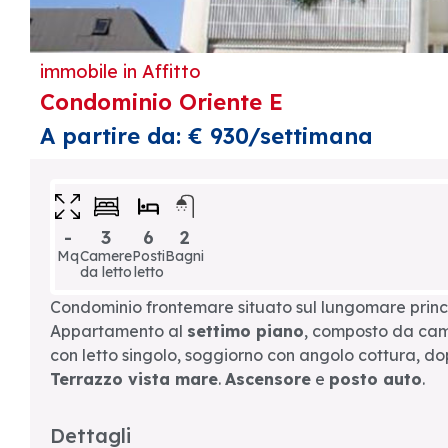
immobile in
Affitto
Condominio Oriente E
A partire da: € 930/settimana
-
3
6
2
Mq
Camere
Posti
Bagni
da letto
letto
Condominio frontemare situato sul lungomare princ
Appartamento al
settimo piano
, composto da came
con letto singolo, soggiorno con angolo cottura, dop
Terrazzo vista mare
.
Ascensore
e
posto auto
.
Dettagli