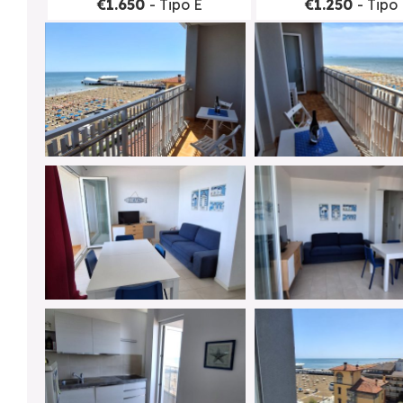
€1.650
- Tipo E
€1.250
- Tipo