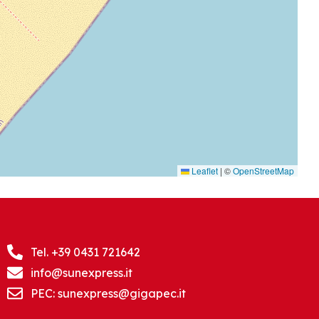
Leaflet
|
©
OpenStreetMap
Tel. +39 0431 721642
info@sunexpress.it
PEC: sunexpress@gigapec.it