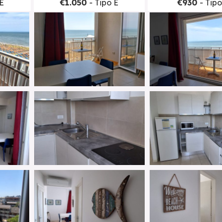
 E
€1.050
- Tipo E
€930
- Tipo