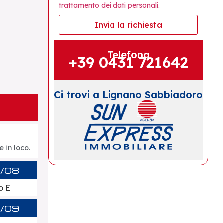
trattamento dei dati personali
.
Invia la richiesta
Telefona
+39 0431 721642
Ci trovi a Lignano Sabbiadoro
 in loco.
1/08
o E
0/09