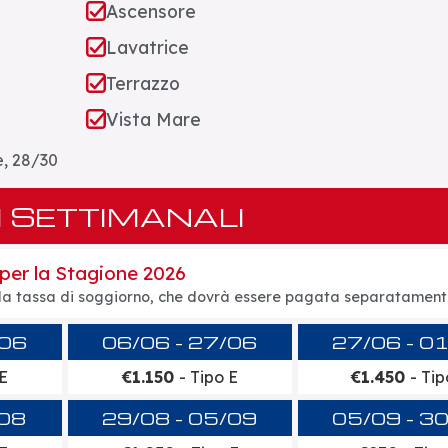
Ascensore
Lavatrice
Terrazzo
Vista Mare
, 28/30
I SETTIMANALI
 per la Stagione 2026
ella tassa di soggiorno, che dovrà essere pagata separatamente
/06
06/06 - 27/06
27/06 - 0
 E
€1.150
- Tipo E
€1.450
- Tip
/08
29/08 - 05/09
05/09 - 3